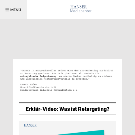
MENÜ
Erklär-Video: Was ist Retargeting?